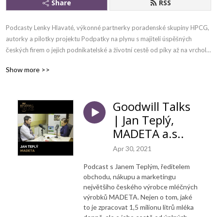
Share
RSS
Podcasty Lenky Hlavaté, výkonné partnerky poradenské skupiny HPCG, 
autorky a pilotky projektu Podpatky na plynu s majiteli úspěšných 
českých firem o jejich podnikatelské a životní cestě od píky až na vrchol, 
ale i dámami, kterým stejně jako Lence koluje v žilách benzín a propadly 
Show more >>
stejně tak jako ona motorsportu.
Goodwill Talks
| Jan Teplý,
MADETA a.s..
Apr 30, 2021
Podcast s Janem Teplým, ředitelem
obchodu, nákupu a marketingu
největšího českého výrobce mléčných
výrobků MADETA. Nejen o tom, jaké
to je zpracovat 1,5 milionu litrů mléka