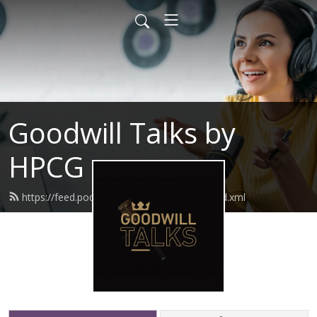
Goodwill Talks by
HPCG
https://feed.podbean.com/goodwilltalks/feed.xml